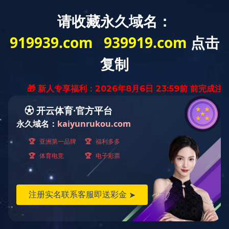
HOME
A
开云手机登录中心_开
公
云online（中国）
企业新闻