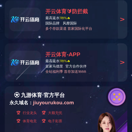
MOH材料路面坑槽
发布：信息部 浏览：82