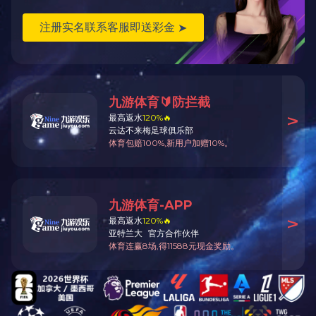
上一篇：
道路结构连续性CSE检测技术
下一篇：
2017年微表处罩面施工工艺
公司概况
开云手机登录中
企业文化
业务范围
心_开云
公司简介
企业新闻
高远文化
养护施工
online（中国）
企业荣誉
视频中心
发展历程
新建公路
组织架构
媒体看高远
资料下载
养护设计