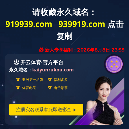
HOME
A
开云手机登录中心_开
公
云online（中国）
企业新闻